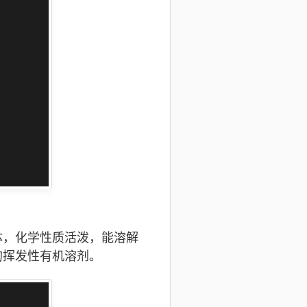
体，化学性质活泼，能溶解
的挥发性有机溶剂。