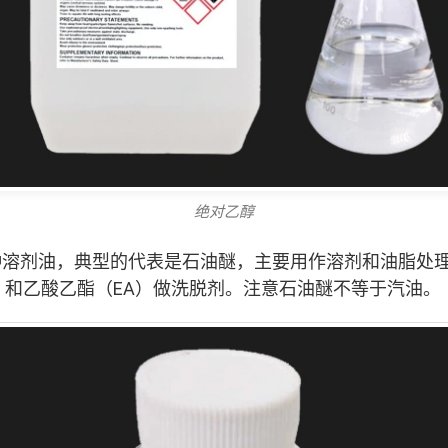
绝对乙醇
种溶剂油，典型的代表是石油醚，主要用作溶剂和油脂处
）和乙酸乙酯（EA）做洗脱剂。注意石油醚不等于汽油。