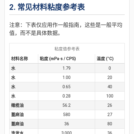
2. 常见材料粘度参考表
注意：下表仅应用作一般指南，这些是一般平均
值，而不是具体数据。
粘度值参考表
材料名称
粘度 (mPa·s / CPS)
温度 (°C)
水
1.79
0
水
1.00
20
水
0.65
40
水
0.28
100
橄榄油
56.2
26
蓖麻油
580
27
蓖麻油
36
80
洗发水
3,000
36